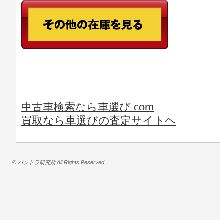
中古車検索なら車選び.com
買取なら車選びの査定サイトヘ
© バントラ研究所 All Rights Reserved