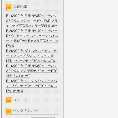
新着記事
R.1(2019)年 日産 NV350キャラバン
2.5 DX ロング ディーゼル 4WD アラ
モニナビETC電格ミラー記録簿10枚
R.2(2020)年 日産 NV100クリッパー
DX GL セーフティパッケージ ハイル
ーフ 4速ATナビBカメラETCキーレス
PW簿
R.2(2020)年 ダイハツ ハイゼットカ
ーゴ クルーズ SAIII ハイルーフ 純
LEDフルセグナビETCキーレスPW
R.1(2019)年 日産 NV350キャラバン
2.0 DX ロング 禁煙ナビBカメラETC
後窓法人1オ-ナT
R.1(2019)年 トヨタ タウンエースバ
ン 1.5 GL ナビBカメラETCキーレス
PW1オ-ナ簿
コメント
バックナンバー