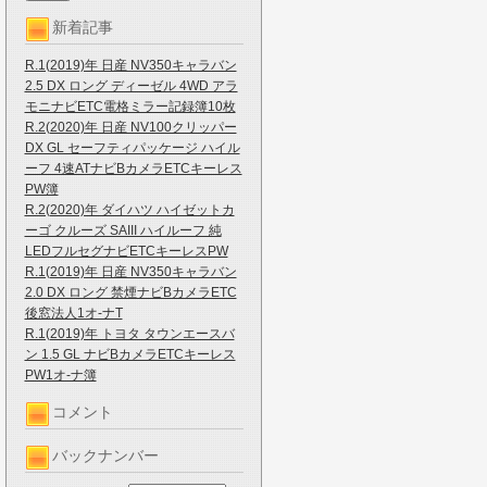
新着記事
R.1(2019)年 日産 NV350キャラバン
2.5 DX ロング ディーゼル 4WD アラ
モニナビETC電格ミラー記録簿10枚
R.2(2020)年 日産 NV100クリッパー
DX GL セーフティパッケージ ハイル
ーフ 4速ATナビBカメラETCキーレス
PW簿
R.2(2020)年 ダイハツ ハイゼットカ
ーゴ クルーズ SAIII ハイルーフ 純
LEDフルセグナビETCキーレスPW
R.1(2019)年 日産 NV350キャラバン
2.0 DX ロング 禁煙ナビBカメラETC
後窓法人1オ-ナT
R.1(2019)年 トヨタ タウンエースバ
ン 1.5 GL ナビBカメラETCキーレス
PW1オ-ナ簿
コメント
バックナンバー