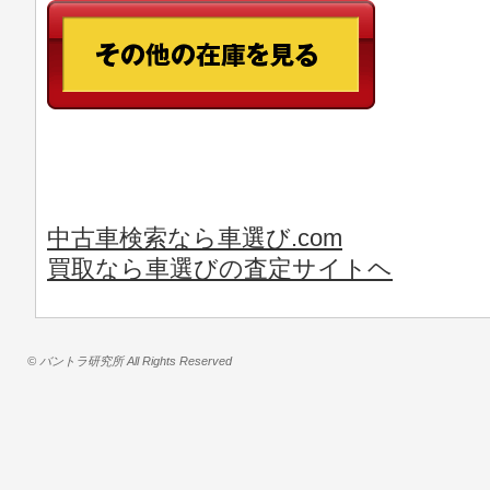
中古車検索なら車選び.com
買取なら車選びの査定サイトヘ
© バントラ研究所 All Rights Reserved