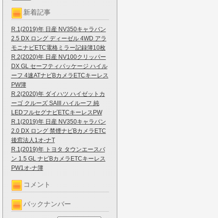
新着記事
R.1(2019)年 日産 NV350キャラバン
2.5 DX ロング ディーゼル 4WD アラ
モニナビETC電格ミラー記録簿10枚
R.2(2020)年 日産 NV100クリッパー
DX GL セーフティパッケージ ハイル
ーフ 4速ATナビBカメラETCキーレス
PW簿
R.2(2020)年 ダイハツ ハイゼットカ
ーゴ クルーズ SAIII ハイルーフ 純
LEDフルセグナビETCキーレスPW
R.1(2019)年 日産 NV350キャラバン
2.0 DX ロング 禁煙ナビBカメラETC
後窓法人1オ-ナT
R.1(2019)年 トヨタ タウンエースバ
ン 1.5 GL ナビBカメラETCキーレス
PW1オ-ナ簿
コメント
バックナンバー