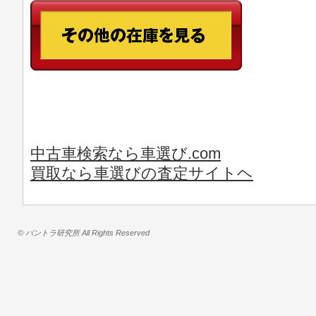
中古車検索なら車選び.com
買取なら車選びの査定サイトヘ
© バントラ研究所 All Rights Reserved