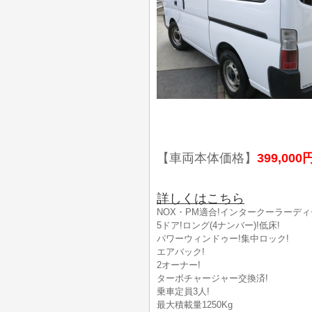
【車両本体価格】
399,000
詳しくはこちら
NOX・PM適合!インタークーラーディ
5ドア!ロング(4ナンバー)!低床!
パワーウィンドゥー!集中ロック!
エアバック!
2オーナー!
ターボチャージャー交換済!
乗車定員3人!
最大積載量1250Kg