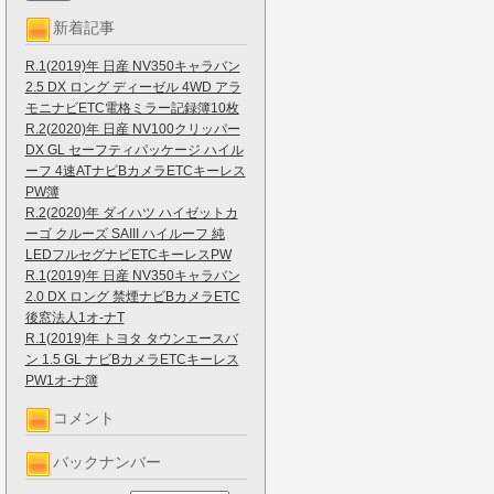
新着記事
R.1(2019)年 日産 NV350キャラバン
2.5 DX ロング ディーゼル 4WD アラ
モニナビETC電格ミラー記録簿10枚
R.2(2020)年 日産 NV100クリッパー
DX GL セーフティパッケージ ハイル
ーフ 4速ATナビBカメラETCキーレス
PW簿
R.2(2020)年 ダイハツ ハイゼットカ
ーゴ クルーズ SAIII ハイルーフ 純
LEDフルセグナビETCキーレスPW
R.1(2019)年 日産 NV350キャラバン
2.0 DX ロング 禁煙ナビBカメラETC
後窓法人1オ-ナT
R.1(2019)年 トヨタ タウンエースバ
ン 1.5 GL ナビBカメラETCキーレス
PW1オ-ナ簿
コメント
バックナンバー