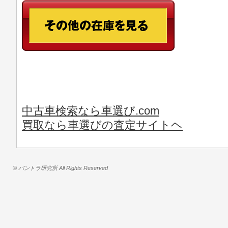
中古車検索なら車選び.com
買取なら車選びの査定サイトヘ
© バントラ研究所 All Rights Reserved