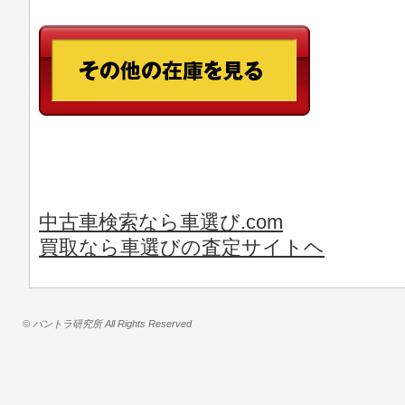
中古車検索なら車選び.com
買取なら車選びの査定サイトヘ
© バントラ研究所 All Rights Reserved