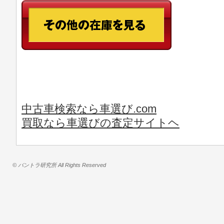
中古車検索なら車選び.com
買取なら車選びの査定サイトヘ
© バントラ研究所 All Rights Reserved