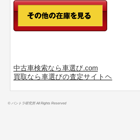
中古車検索なら車選び.com
買取なら車選びの査定サイトヘ
© バントラ研究所 All Rights Reserved