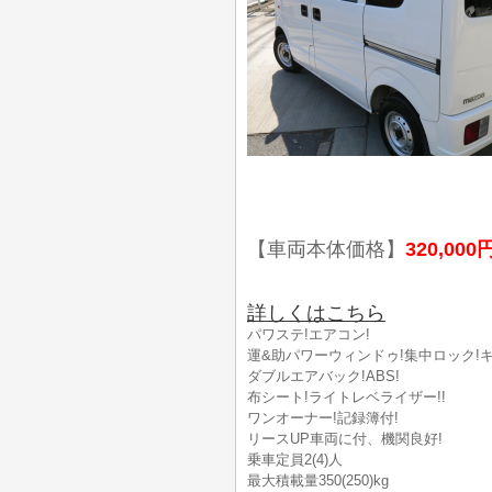
【車両本体価格】
320,000
詳しくはこちら
パワステ!エアコン!
運&助パワーウィンドゥ!集中ロック!キ
ダブルエアバック!ABS!
布シート!ライトレベライザー!!
ワンオーナー!記録簿付!
リースUP車両に付、機関良好!
乗車定員2(4)人
最大積載量350(250)kg