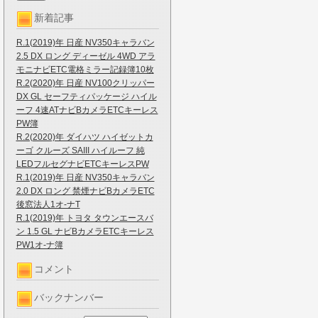
新着記事
R.1(2019)年 日産 NV350キャラバン
2.5 DX ロング ディーゼル 4WD アラ
モニナビETC電格ミラー記録簿10枚
R.2(2020)年 日産 NV100クリッパー
DX GL セーフティパッケージ ハイル
ーフ 4速ATナビBカメラETCキーレス
PW簿
R.2(2020)年 ダイハツ ハイゼットカ
ーゴ クルーズ SAIII ハイルーフ 純
LEDフルセグナビETCキーレスPW
R.1(2019)年 日産 NV350キャラバン
2.0 DX ロング 禁煙ナビBカメラETC
後窓法人1オ-ナT
R.1(2019)年 トヨタ タウンエースバ
ン 1.5 GL ナビBカメラETCキーレス
PW1オ-ナ簿
コメント
バックナンバー