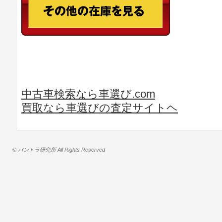
中古車検索なら車選び.com
買取なら車選びの査定サイトヘ
© バントラ研究所 All Rights Reserved