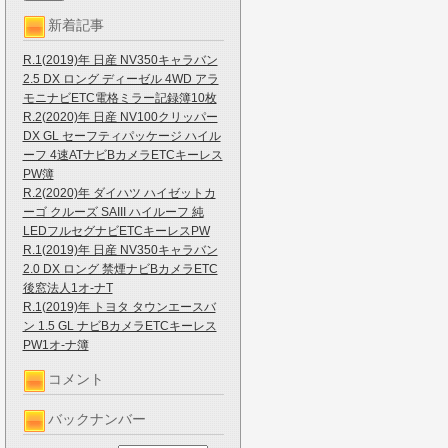
新着記事
R.1(2019)年 日産 NV350キャラバン
2.5 DX ロング ディーゼル 4WD アラ
モニナビETC電格ミラー記録簿10枚
R.2(2020)年 日産 NV100クリッパー
DX GL セーフティパッケージ ハイル
ーフ 4速ATナビBカメラETCキーレス
PW簿
R.2(2020)年 ダイハツ ハイゼットカ
ーゴ クルーズ SAIII ハイルーフ 純
LEDフルセグナビETCキーレスPW
R.1(2019)年 日産 NV350キャラバン
2.0 DX ロング 禁煙ナビBカメラETC
後窓法人1オ-ナT
R.1(2019)年 トヨタ タウンエースバ
ン 1.5 GL ナビBカメラETCキーレス
PW1オ-ナ簿
コメント
バックナンバー