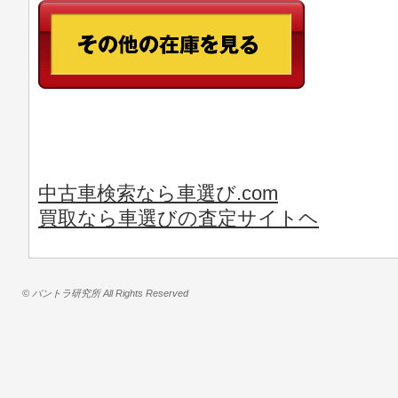
中古車検索なら車選び.com
買取なら車選びの査定サイトヘ
© バントラ研究所 All Rights Reserved