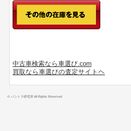
中古車検索なら車選び.com
買取なら車選びの査定サイトヘ
© バントラ研究所 All Rights Reserved