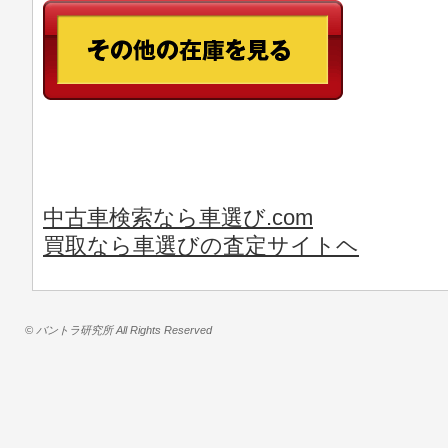
中古車検索なら車選び.com
買取なら車選びの査定サイトヘ
© バントラ研究所 All Rights Reserved