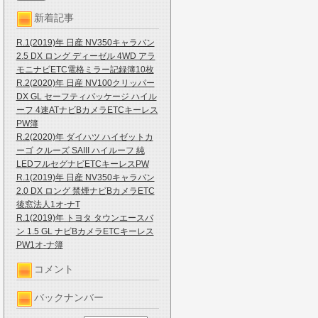
新着記事
R.1(2019)年 日産 NV350キャラバン
2.5 DX ロング ディーゼル 4WD アラ
モニナビETC電格ミラー記録簿10枚
R.2(2020)年 日産 NV100クリッパー
DX GL セーフティパッケージ ハイル
ーフ 4速ATナビBカメラETCキーレス
PW簿
R.2(2020)年 ダイハツ ハイゼットカ
ーゴ クルーズ SAIII ハイルーフ 純
LEDフルセグナビETCキーレスPW
R.1(2019)年 日産 NV350キャラバン
2.0 DX ロング 禁煙ナビBカメラETC
後窓法人1オ-ナT
R.1(2019)年 トヨタ タウンエースバ
ン 1.5 GL ナビBカメラETCキーレス
PW1オ-ナ簿
コメント
バックナンバー