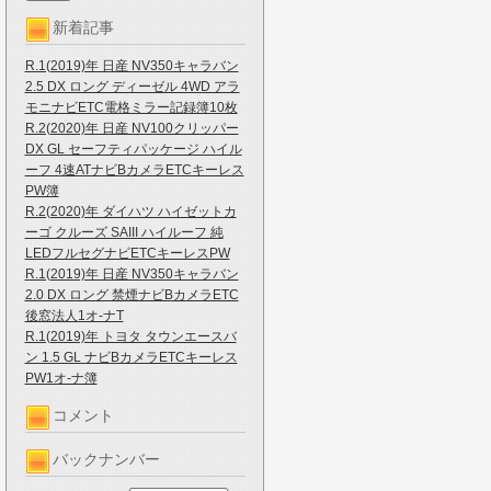
新着記事
R.1(2019)年 日産 NV350キャラバン
2.5 DX ロング ディーゼル 4WD アラ
モニナビETC電格ミラー記録簿10枚
R.2(2020)年 日産 NV100クリッパー
DX GL セーフティパッケージ ハイル
ーフ 4速ATナビBカメラETCキーレス
PW簿
R.2(2020)年 ダイハツ ハイゼットカ
ーゴ クルーズ SAIII ハイルーフ 純
LEDフルセグナビETCキーレスPW
R.1(2019)年 日産 NV350キャラバン
2.0 DX ロング 禁煙ナビBカメラETC
後窓法人1オ-ナT
R.1(2019)年 トヨタ タウンエースバ
ン 1.5 GL ナビBカメラETCキーレス
PW1オ-ナ簿
コメント
バックナンバー