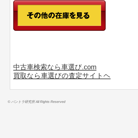
中古車検索なら車選び.com
買取なら車選びの査定サイトヘ
© バントラ研究所 All Rights Reserved