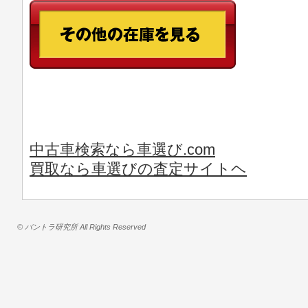
中古車検索なら車選び.com
買取なら車選びの査定サイトヘ
© バントラ研究所 All Rights Reserved