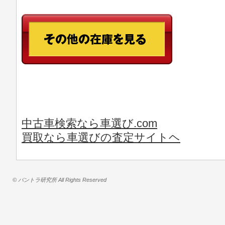
中古車検索なら車選び.com
買取なら車選びの査定サイトヘ
© バントラ研究所 All Rights Reserved