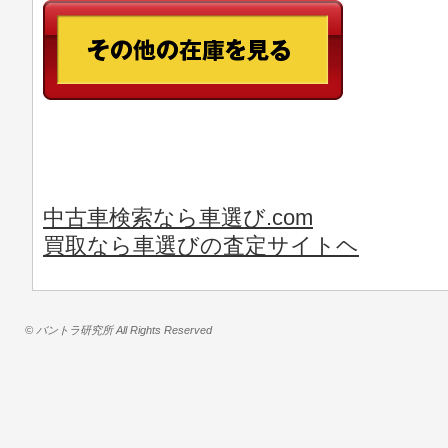
中古車検索なら車選び.com
買取なら車選びの査定サイトヘ
© バントラ研究所 All Rights Reserved