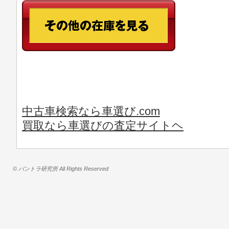
中古車検索なら車選び.com
買取なら車選びの査定サイトヘ
© バントラ研究所 All Rights Reserved