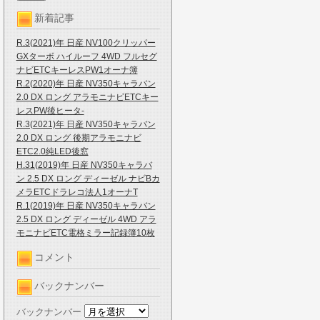
新着記事
R.3(2021)年 日産 NV100クリッパー
GXターボ ハイルーフ 4WD フルセグ
ナビETCキーレスPW1オーナ簿
R.2(2020)年 日産 NV350キャラバン
2.0 DX ロング アラモニナビETCキー
レスPW後ヒータ-
R.3(2021)年 日産 NV350キャラバン
2.0 DX ロング 後期アラモニナビ
ETC2.0純LED後窓
H.31(2019)年 日産 NV350キャラバ
ン 2.5 DX ロング ディーゼル ナビBカ
メラETCドラレコ法人1オーナT
R.1(2019)年 日産 NV350キャラバン
2.5 DX ロング ディーゼル 4WD アラ
モニナビETC電格ミラー記録簿10枚
コメント
バックナンバー
バックナンバー