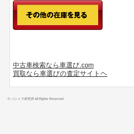
中古車検索なら車選び.com
買取なら車選びの査定サイトヘ
© バントラ研究所 All Rights Reserved