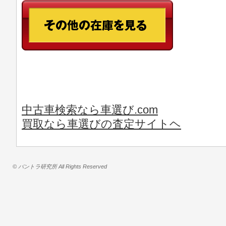
中古車検索なら車選び.com
買取なら車選びの査定サイトヘ
© バントラ研究所 All Rights Reserved