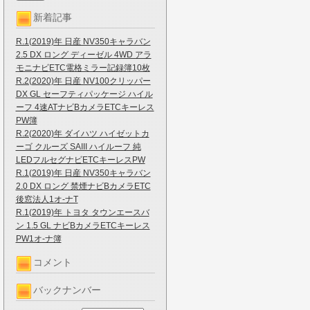
新着記事
R.1(2019)年 日産 NV350キャラバン
2.5 DX ロング ディーゼル 4WD アラ
モニナビETC電格ミラー記録簿10枚
R.2(2020)年 日産 NV100クリッパー
DX GL セーフティパッケージ ハイル
ーフ 4速ATナビBカメラETCキーレス
PW簿
R.2(2020)年 ダイハツ ハイゼットカ
ーゴ クルーズ SAIII ハイルーフ 純
LEDフルセグナビETCキーレスPW
R.1(2019)年 日産 NV350キャラバン
2.0 DX ロング 禁煙ナビBカメラETC
後窓法人1オ-ナT
R.1(2019)年 トヨタ タウンエースバ
ン 1.5 GL ナビBカメラETCキーレス
PW1オ-ナ簿
コメント
バックナンバー