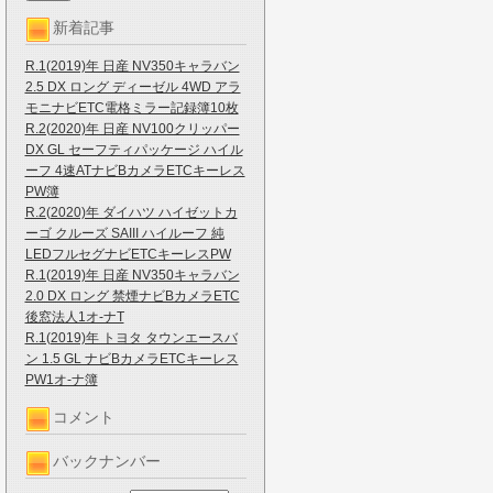
新着記事
R.1(2019)年 日産 NV350キャラバン
2.5 DX ロング ディーゼル 4WD アラ
モニナビETC電格ミラー記録簿10枚
R.2(2020)年 日産 NV100クリッパー
DX GL セーフティパッケージ ハイル
ーフ 4速ATナビBカメラETCキーレス
PW簿
R.2(2020)年 ダイハツ ハイゼットカ
ーゴ クルーズ SAIII ハイルーフ 純
LEDフルセグナビETCキーレスPW
R.1(2019)年 日産 NV350キャラバン
2.0 DX ロング 禁煙ナビBカメラETC
後窓法人1オ-ナT
R.1(2019)年 トヨタ タウンエースバ
ン 1.5 GL ナビBカメラETCキーレス
PW1オ-ナ簿
コメント
バックナンバー