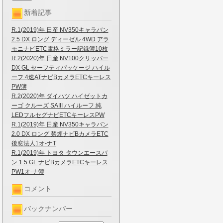
新着記事
R.1(2019)年 日産 NV350キャラバン
2.5 DX ロング ディーゼル 4WD アラ
モニナビETC電格ミラー記録簿10枚
R.2(2020)年 日産 NV100クリッパー
DX GL セーフティパッケージ ハイル
ーフ 4速ATナビBカメラETCキーレス
PW簿
R.2(2020)年 ダイハツ ハイゼットカ
ーゴ クルーズ SAIII ハイルーフ 純
LEDフルセグナビETCキーレスPW
R.1(2019)年 日産 NV350キャラバン
2.0 DX ロング 禁煙ナビBカメラETC
後窓法人1オ-ナT
R.1(2019)年 トヨタ タウンエースバ
ン 1.5 GL ナビBカメラETCキーレス
PW1オ-ナ簿
コメント
バックナンバー