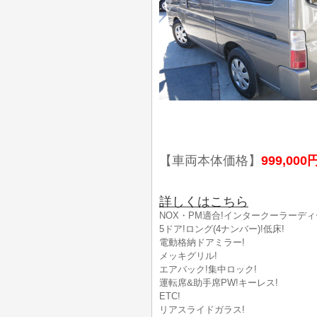
【車両本体価格】
999,000
詳しくはこちら
NOX・PM適合!インタークーラーディ
5ドア!ロング(4ナンバー)!低床!
電動格納ドアミラー!
メッキグリル!
エアバック!集中ロック!
運転席&助手席PW!キーレス!
ETC!
リアスライドガラス!