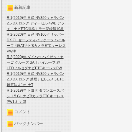
新着記事
R.1(2019)年 日産 NV350キャラバン
2.5 DX ロング ディーゼル 4WD アラ
モニナビETC電格ミラー記録簿10枚
R.2(2020)年 日産 NV100クリッパー
DX GL セーフティパッケージ ハイル
ーフ 4速ATナビBカメラETCキーレス
PW簿
R.2(2020)年 ダイハツ ハイゼットカ
ーゴ クルーズ SAIII ハイルーフ 純
LEDフルセグナビETCキーレスPW
R.1(2019)年 日産 NV350キャラバン
2.0 DX ロング 禁煙ナビBカメラETC
後窓法人1オ-ナT
R.1(2019)年 トヨタ タウンエースバ
ン 1.5 GL ナビBカメラETCキーレス
PW1オ-ナ簿
コメント
バックナンバー