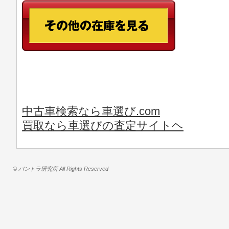
中古車検索なら車選び.com
買取なら車選びの査定サイトヘ
© バントラ研究所 All Rights Reserved