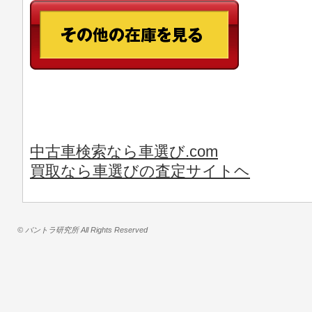
中古車検索なら車選び.com
買取なら車選びの査定サイトヘ
© バントラ研究所 All Rights Reserved