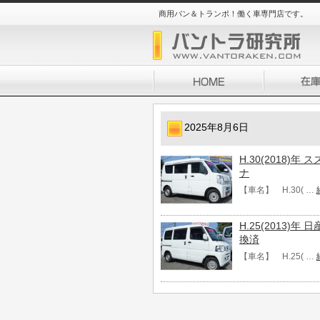
商用バン＆トランポ！働く車専門店です。
2025年8月6日
H.30(2018)年
ナ
【車名】 H.30( …
H.25(2013)年
換済
【車名】 H.25( …