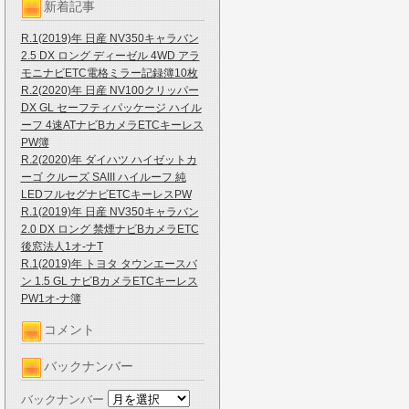
新着記事
R.1(2019)年 日産 NV350キャラバン
2.5 DX ロング ディーゼル 4WD アラ
モニナビETC電格ミラー記録簿10枚
R.2(2020)年 日産 NV100クリッパー
DX GL セーフティパッケージ ハイル
ーフ 4速ATナビBカメラETCキーレス
PW簿
R.2(2020)年 ダイハツ ハイゼットカ
ーゴ クルーズ SAIII ハイルーフ 純
LEDフルセグナビETCキーレスPW
R.1(2019)年 日産 NV350キャラバン
2.0 DX ロング 禁煙ナビBカメラETC
後窓法人1オ-ナT
R.1(2019)年 トヨタ タウンエースバ
ン 1.5 GL ナビBカメラETCキーレス
PW1オ-ナ簿
コメント
バックナンバー
バックナンバー