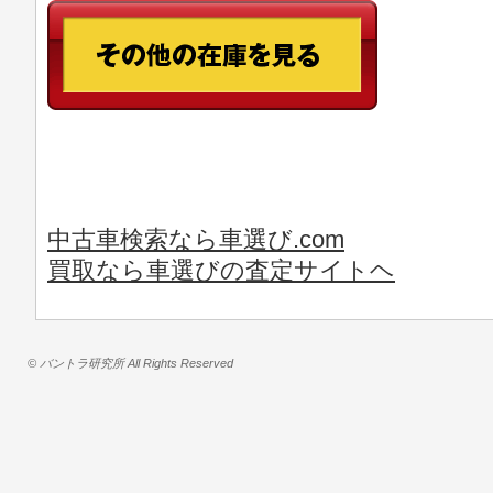
中古車検索なら車選び.com
買取なら車選びの査定サイトヘ
© バントラ研究所 All Rights Reserved