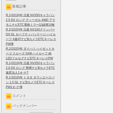
新着記事
R.1(2019)年 日産 NV350キャラバン
2.5 DX ロング ディーゼル 4WD アラ
モニナビETC電格ミラー記録簿10枚
R.2(2020)年 日産 NV100クリッパー
DX GL セーフティパッケージ ハイル
ーフ 4速ATナビBカメラETCキーレス
PW簿
R.2(2020)年 ダイハツ ハイゼットカ
ーゴ クルーズ SAIII ハイルーフ 純
LEDフルセグナビETCキーレスPW
R.1(2019)年 日産 NV350キャラバン
2.0 DX ロング 禁煙ナビBカメラETC
後窓法人1オ-ナT
R.1(2019)年 トヨタ タウンエースバ
ン 1.5 GL ナビBカメラETCキーレス
PW1オ-ナ簿
コメント
バックナンバー