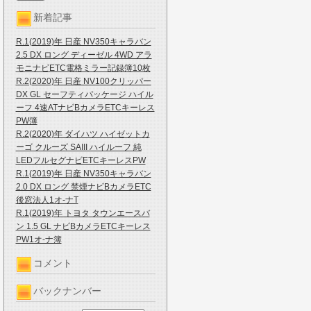
新着記事
R.1(2019)年 日産 NV350キャラバン
2.5 DX ロング ディーゼル 4WD アラ
モニナビETC電格ミラー記録簿10枚
R.2(2020)年 日産 NV100クリッパー
DX GL セーフティパッケージ ハイル
ーフ 4速ATナビBカメラETCキーレス
PW簿
R.2(2020)年 ダイハツ ハイゼットカ
ーゴ クルーズ SAIII ハイルーフ 純
LEDフルセグナビETCキーレスPW
R.1(2019)年 日産 NV350キャラバン
2.0 DX ロング 禁煙ナビBカメラETC
後窓法人1オ-ナT
R.1(2019)年 トヨタ タウンエースバ
ン 1.5 GL ナビBカメラETCキーレス
PW1オ-ナ簿
コメント
バックナンバー