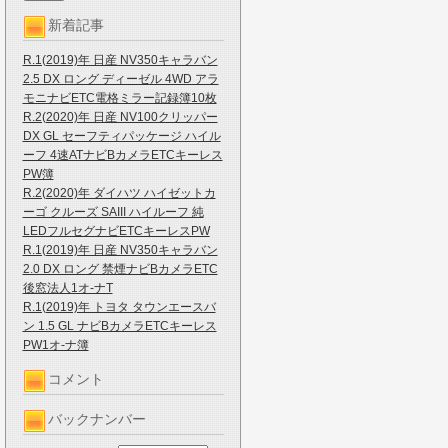
新着記事
R.1(2019)年 日産 NV350キャラバン
2.5 DX ロング ディーゼル 4WD アラ
モニナビETC電格ミラー記録簿10枚
R.2(2020)年 日産 NV100クリッパー
DX GL セーフティパッケージ ハイル
ーフ 4速ATナビBカメラETCキーレス
PW簿
R.2(2020)年 ダイハツ ハイゼットカ
ーゴ クルーズ SAIII ハイルーフ 純
LEDフルセグナビETCキーレスPW
R.1(2019)年 日産 NV350キャラバン
2.0 DX ロング 禁煙ナビBカメラETC
後窓法人1オ-ナT
R.1(2019)年 トヨタ タウンエースバ
ン 1.5 GL ナビBカメラETCキーレス
PW1オ-ナ簿
コメント
バックナンバー