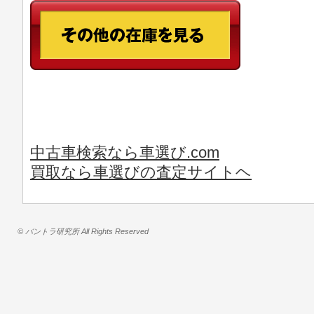
中古車検索なら車選び.com
買取なら車選びの査定サイトヘ
© バントラ研究所 All Rights Reserved