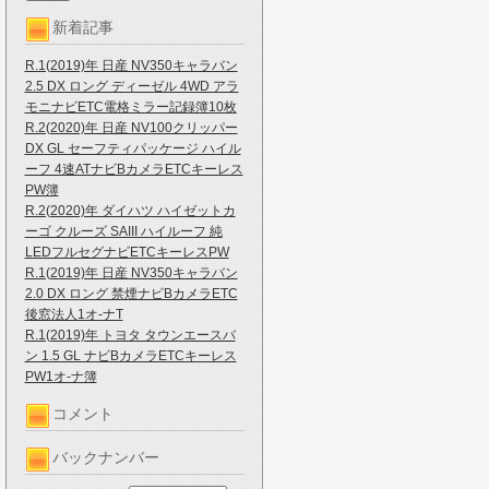
新着記事
R.1(2019)年 日産 NV350キャラバン
2.5 DX ロング ディーゼル 4WD アラ
モニナビETC電格ミラー記録簿10枚
R.2(2020)年 日産 NV100クリッパー
DX GL セーフティパッケージ ハイル
ーフ 4速ATナビBカメラETCキーレス
PW簿
R.2(2020)年 ダイハツ ハイゼットカ
ーゴ クルーズ SAIII ハイルーフ 純
LEDフルセグナビETCキーレスPW
R.1(2019)年 日産 NV350キャラバン
2.0 DX ロング 禁煙ナビBカメラETC
後窓法人1オ-ナT
R.1(2019)年 トヨタ タウンエースバ
ン 1.5 GL ナビBカメラETCキーレス
PW1オ-ナ簿
コメント
バックナンバー