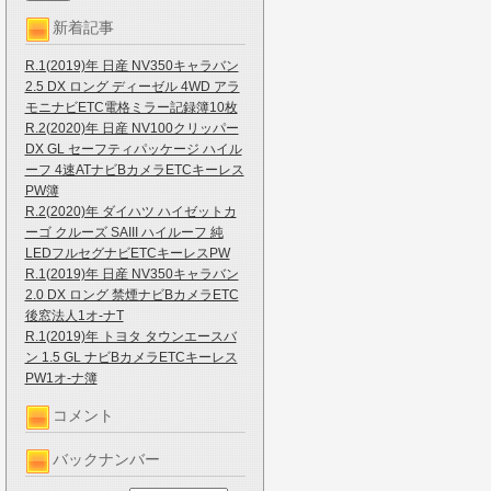
新着記事
R.1(2019)年 日産 NV350キャラバン
2.5 DX ロング ディーゼル 4WD アラ
モニナビETC電格ミラー記録簿10枚
R.2(2020)年 日産 NV100クリッパー
DX GL セーフティパッケージ ハイル
ーフ 4速ATナビBカメラETCキーレス
PW簿
R.2(2020)年 ダイハツ ハイゼットカ
ーゴ クルーズ SAIII ハイルーフ 純
LEDフルセグナビETCキーレスPW
R.1(2019)年 日産 NV350キャラバン
2.0 DX ロング 禁煙ナビBカメラETC
後窓法人1オ-ナT
R.1(2019)年 トヨタ タウンエースバ
ン 1.5 GL ナビBカメラETCキーレス
PW1オ-ナ簿
コメント
バックナンバー