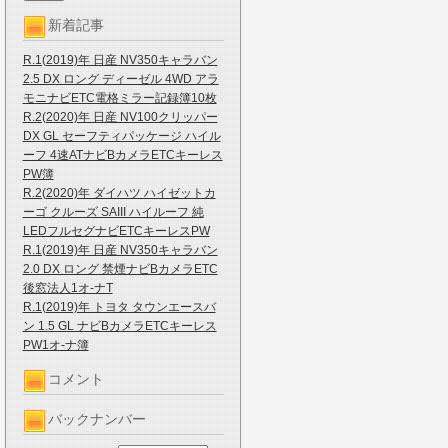
新着記事
R.1(2019)年 日産 NV350キャラバン
2.5 DX ロング ディーゼル 4WD アラ
モニナビETC電格ミラー記録簿10枚
R.2(2020)年 日産 NV100クリッパー
DX GL セーフティパッケージ ハイル
ーフ 4速ATナビBカメラETCキーレス
PW簿
R.2(2020)年 ダイハツ ハイゼットカ
ーゴ クルーズ SAIII ハイルーフ 純
LEDフルセグナビETCキーレスPW
R.1(2019)年 日産 NV350キャラバン
2.0 DX ロング 禁煙ナビBカメラETC
後窓法人1オ-ナT
R.1(2019)年 トヨタ タウンエースバ
ン 1.5 GL ナビBカメラETCキーレス
PW1オ-ナ簿
コメント
バックナンバー