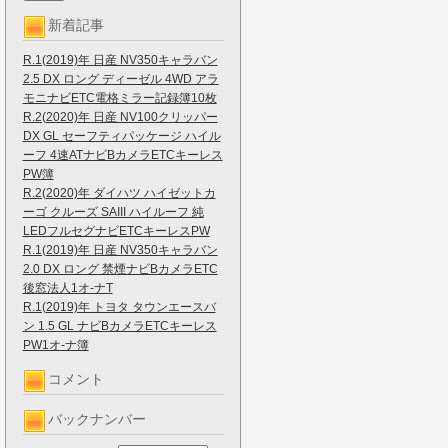
新着記事
R.1(2019)年 日産 NV350キャラバン
2.5 DX ロング ディーゼル 4WD アラ
モニナビETC電格ミラー記録簿10枚
R.2(2020)年 日産 NV100クリッパー
DX GL セーフティパッケージ ハイル
ーフ 4速ATナビBカメラETCキーレス
PW簿
R.2(2020)年 ダイハツ ハイゼットカ
ーゴ クルーズ SAIII ハイルーフ 純
LEDフルセグナビETCキーレスPW
R.1(2019)年 日産 NV350キャラバン
2.0 DX ロング 禁煙ナビBカメラETC
後窓法人1オ-ナT
R.1(2019)年 トヨタ タウンエースバ
ン 1.5 GL ナビBカメラETCキーレス
PW1オ-ナ簿
コメント
バックナンバー