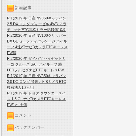
新着記事
R.1(2019)年 日産 NV350キャラバン
2.5 DX ロング ディーゼル 4WD アラ
モニナビETC電格ミラー記録簿10枚
R.2(2020)年 日産 NV100クリッパー
DX GL セーフティパッケージ ハイル
ーフ 4速ATナビBカメラETCキーレス
PW簿
R.2(2020)年 ダイハツ ハイゼットカ
ーゴ クルーズ SAIII ハイルーフ 純
LEDフルセグナビETCキーレスPW
R.1(2019)年 日産 NV350キャラバン
2.0 DX ロング 禁煙ナビBカメラETC
後窓法人1オ-ナT
R.1(2019)年 トヨタ タウンエースバ
ン 1.5 GL ナビBカメラETCキーレス
PW1オ-ナ簿
コメント
バックナンバー