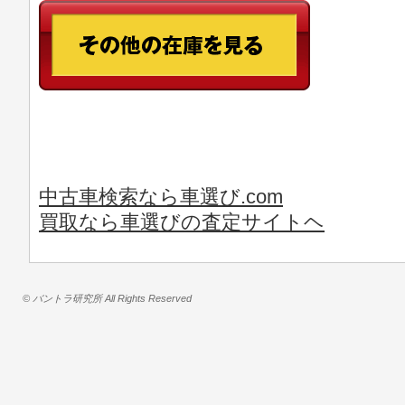
中古車検索なら車選び.com
買取なら車選びの査定サイトヘ
© バントラ研究所 All Rights Reserved